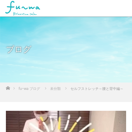
ブログ
ホーム
fu~wa ブログ
未分類
セルフストレッチ～腰と背中編～