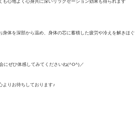
ても心地よく心身共に深いリラクゼーション効果も得られます
お身体を深部から温め、身体の芯に蓄積した疲労や冷えを解きほぐ
にぜひ体感してみてくださいね(^O^)／
心よりお待ちしております♪