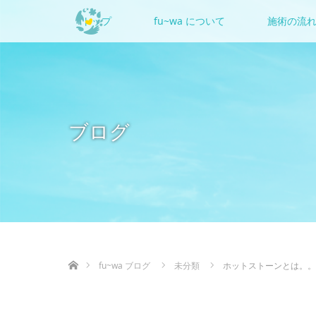
トップ
fu~wa について
施術の流
ブログ
ホーム
fu~wa ブログ
未分類
ホットストーンとは。。