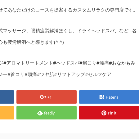
せてあなただけのコースを提案するカスタムリラクの専門店です。
式マッサージ、眼精疲労解消ほぐし、ドライヘッドスパ、など…各
疲労解消へと導きます(^ ^)
サージ#アロマトリートメント#ヘッドスパ#肩こり#腰痛#おなかもみ
ジー#首コリ#頭痛#ツヤ肌#リフトアップ#セルフケア
+1
Hatena
feedly
Pin it