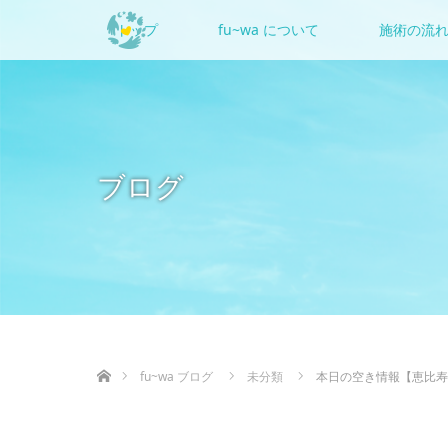
トップ
fu~wa について
施術の流
ブログ
ホーム
fu~wa ブログ
未分類
本日の空き情報【恵比寿