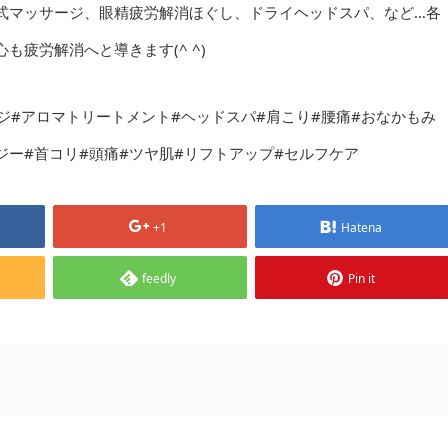
式マッサージ、眼精疲労解消ほぐし、ドライヘッドスパ、など…各
疲労解消へと導きます(^ ^)
サージ#アロマトリートメント#ヘッドスパ#肩こり#腰痛#おなかもみ
ジー#首コリ#頭痛#ツヤ肌#リフトアップ#セルフケア
+1
Hatena
feedly
Pin it