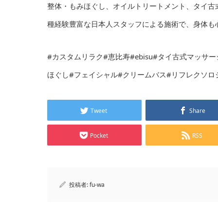
整体・もみほぐし、オイルトリートメント、タイ古
種経験豊富な日本人スタッフによる施術で、身体も心も
#カスタムリラク#恵比寿#ebisu#タイ古式マッ
ほぐし#フェイシャル#クリームバス#リフレクソロ
Tweet
Share
Pocket
RSS
投稿者:
fu-wa