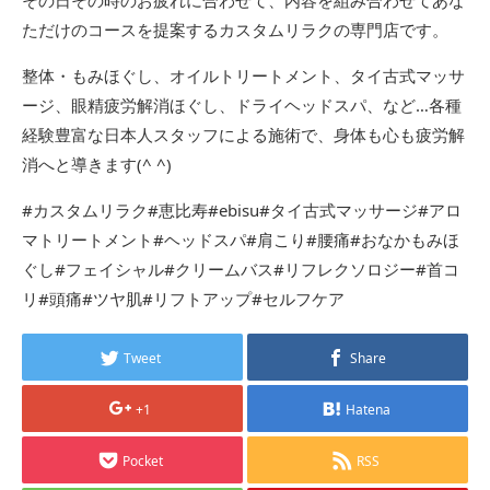
ただけのコースを提案するカスタムリラクの専門店です。
整体・もみほぐし、オイルトリートメント、タイ古式マッサ
ージ、眼精疲労解消ほぐし、ドライヘッドスパ、など…各種
経験豊富な日本人スタッフによる施術で、身体も心も疲労解
消へと導きます(^ ^)
#カスタムリラク#恵比寿#ebisu#タイ古式マッサージ#アロ
マトリートメント#ヘッドスパ#肩こり#腰痛#おなかもみほ
ぐし#フェイシャル#クリームバス#リフレクソロジー#首コ
リ#頭痛#ツヤ肌#リフトアップ#セルフケア
Tweet
Share
+1
Hatena
Pocket
RSS