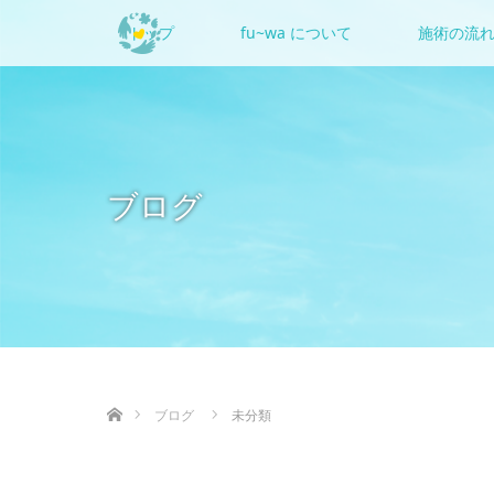
トップ
fu~wa について
施術の流
ブログ
ホーム
ブログ
未分類