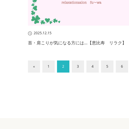
2025.12.15
首・肩こりが気になる方には…【恵比寿 リラク】
«
1
2
3
4
5
6