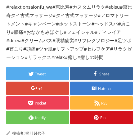
#relaxtionsalonfu_wa#恵比寿#カスタムリラク#ebisu#恵比
寿タイ古式マッサージ#タイ古式マッサージ#アロマトリー
トメント#キャンペーン#ホットストーン#ヘッドスパ#肩こ
り#腰痛#おなかもみほぐし#フェイシャル#ディレイア
#direia#クリームバス#眼精疲労#リフレクソロジー#足ツボ
#首こり#頭痛#ツヤ肌#リフトアップ#セルフケア#リラクゼ
ーション#リラックス#relax#癒し#癒しの時間
Tweet
Share
+1
Hatena
Pocket
RSS
feedly
Pin it
投稿者:
梶川 紗代子