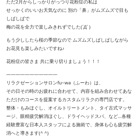
ただ2月からしっかりがっつり花粉症の私は
せっかくのいいお天気なのに 別の「鼻」がムズムズで目も
しぱしぱで
梅の花を全力で楽しみきれずでした(´Д` )
もう少ししたら桜の季節なので ムズムズしぱしぱしながら
お花見も楽しみたいですね♪
花粉症の皆さま 共に乗り切りましょう！！！
―――――――――――
リラクゼーションサロンfu~wa（ふーわ）は、
その日その時のお疲れに合わせて、内容を組み合わせてあな
ただけのコースを提案するカスタムリラクの専門店です。
整体・もみほぐし、オイルトリートメント、タイ古式マッサ
ージ、眼精疲労解消ほぐし、ドライヘッドスパ、など…各種
経験豊富な日本人スタッフによる施術で、身体も心も疲労解
消へと導きます(^ ^)