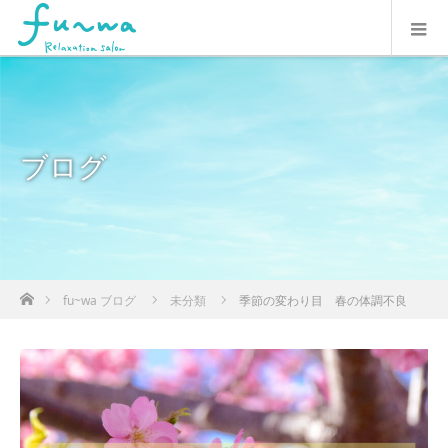
ブログ
ホーム
fu~wa ブログ
未分類
季節の変わり目 春の体調不良