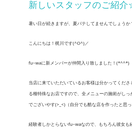
新しいスタッフのご紹介
暑い日が続きますが、夏バテしてませんでしょうか
こんにちは！梶川です(^O^)／
fu~waに新メンバーが仲間入り致しました！(*^^*)
当店に来ていただいているお客様は分かってくださ
る種特殊なお店ですので、全メニューの施術がしっ
でございやす(>_<)（自分でも酷な店を作ったと思
経験者しかとらないfu~waなので、もちろん彼女