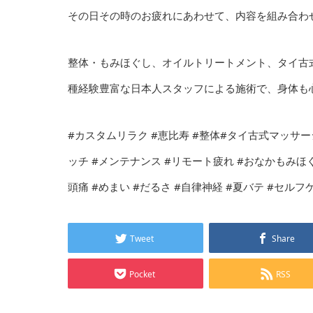
その日その時のお疲れにあわせて、内容を組み合わ
整体・もみほぐし、オイルトリートメント、タイ古
種経験豊富な日本人スタッフによる施術で、身体も心
#カスタムリラク #恵比寿 #整体#タイ古式マッサージ
ッチ #メンテナンス #リモート疲れ #おなかもみほぐ
頭痛 #めまい #だるさ #自律神経 #夏バテ #セルフ
Tweet
Share
Pocket
RSS