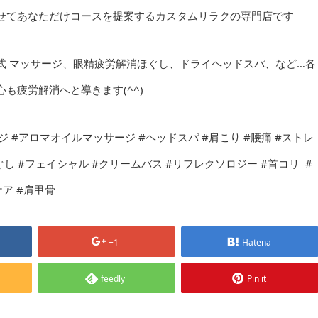
せてあなただけコースを提案するカスタムリラクの専門店です
式 マッサージ、眼精疲労解消ほぐし、ドライヘッドスパ、など…各
も疲労解消へと導きます(^^)
 #アロマオイルマッサージ #ヘッドスパ #肩こり #腰痛 #ストレ
し #フェイシャル #クリームバス #リフレクソロジー #首コリ #
ケア #肩甲骨
+1
Hatena
feedly
Pin it