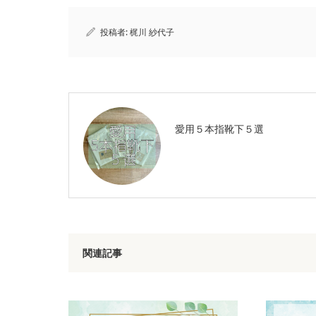
投稿者:
梶川 紗代子
愛用５本指靴下５選
関連記事