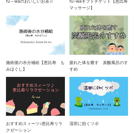
fu～waのおいしいお茶☆
fu~waギフトチケット【恵比寿
マッサージ】
施術後の水分補給【恵比寿 も
疲れた体を癒す 炭酸風呂のす
みほぐし】
すめ
おすすめスィーツ♪恵比寿リラ
湿邪に効くツボ
クゼーション