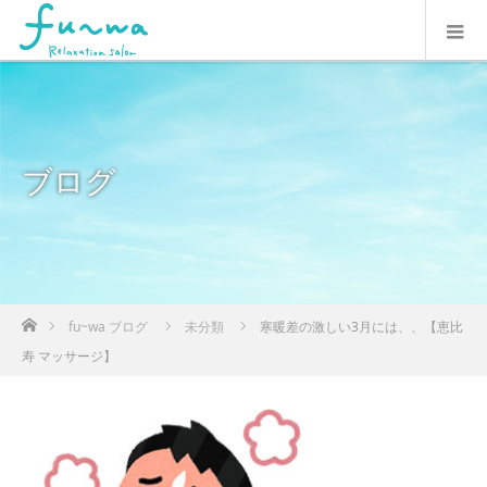
ブログ
ホーム
fu~wa ブログ
未分類
寒暖差の激しい3月には、、【恵比
寿 マッサージ】