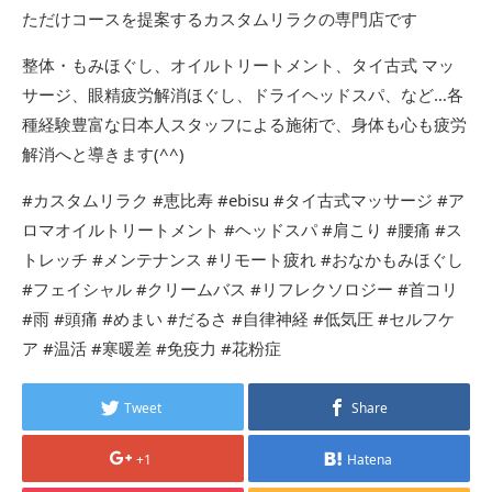
ただけコースを提案するカスタムリラクの専門店です
整体・もみほぐし、オイルトリートメント、タイ古式 マッ
サージ、眼精疲労解消ほぐし、ドライヘッドスパ、など…各
種経験豊富な日本人スタッフによる施術で、身体も心も疲労
解消へと導きます(^^)
#カスタムリラク #恵比寿 #ebisu #タイ古式マッサージ #ア
ロマオイルトリートメント #ヘッドスパ #肩こり #腰痛 #ス
トレッチ #メンテナンス #リモート疲れ #おなかもみほぐし
#フェイシャル #クリームバス #リフレクソロジー #首コリ
#雨 #頭痛 #めまい #だるさ #自律神経 #低気圧 #セルフケ
ア #温活 #寒暖差 #免疫力 #花粉症
Tweet
Share
+1
Hatena