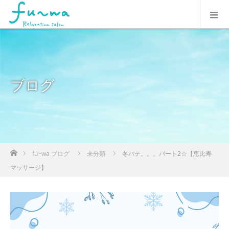
ブログ
ホーム
fu~wa ブログ
未分類
冬バテ。。。パート2☆【恵比寿
マッサージ】