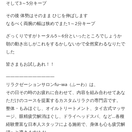
そして3～5分キープ
その後 体勢はそのまま ひじを伸ばします
なるべく両腕の幅は狭めでまた1～2分キープ
ざっくりですがトータル5～6分といったところでしょうか
朝の動き出しがこれをするかしないかで全然変わるなりたで
した
皆さまもお試しあれ！！
―――――――――――
リラクゼーションサロンfu~wa（ふーわ）は、
その日その時のお疲れに合わせて、内容を組み合わせてあな
ただけのコースを提案するカスタムリラクの専門店です。
整体・もみほぐし、オイルトリートメント、タイ古式マッサ
ージ、眼精疲労解消ほぐし、ドライヘッドスパ、など…各種
経験豊富な日本人スタッフによる施術で、身体も心も疲労解
消へと導きます(^ ^)