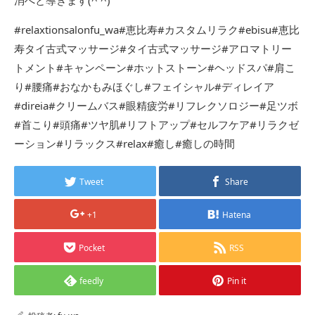
#relaxtionsalonfu_wa#恵比寿#カスタムリラク#ebisu#恵比
寿タイ古式マッサージ#タイ古式マッサージ#アロマトリー
トメント#キャンペーン#ホットストーン#ヘッドスパ#肩こ
り#腰痛#おなかもみほぐし#フェイシャル#ディレイア
#direia#クリームバス#眼精疲労#リフレクソロジー#足ツボ
#首こり#頭痛#ツヤ肌#リフトアップ#セルフケア#リラクゼ
ーション#リラックス#relax#癒し#癒しの時間
Tweet
Share
+1
Hatena
Pocket
RSS
feedly
Pin it