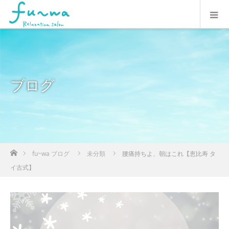
ブログ
ホーム
fu~wa ブログ
未分類
腰痛持ちよ、朝はこれ【恵比寿 タ
イ古式】