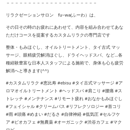
－－－－－－－－－－－－－－－－－－－－－
リラクゼーションサロン fu~wa(ふーわ）は、
その日その時のお疲れにあわせて、内容を組み合わせてあな
ただけコースを提案するカスタムリラクの専門店です
整体・もみほぐし、オイルトリートメント、タイ古式 マッ
サージ、眼精疲労解消ほぐし、ドライヘッドスパ、など…各
種経験豊富な日本人スタッフによる施術で、身体も心も疲労
解消へと導きます(^^)
#カスタムリラク #恵比寿 #ebisu #タイ古式マッサージ #ア
ロマオイルトリートメント #ヘッドスパ #肩こり #腰痛 #ス
トレッチ #メンテナンス #リモート疲れ #おなかもみほぐし
#フェイシャル #クリームバス #リフレクソロジー #首コリ
#雨 #頭痛 #めまい #だるさ #自律神経 #低気圧 #セルフケ
ア #ビオカフェ #無農薬 #オーガニック #渋谷カフェ #マク
ロビ