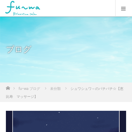
ブログ
ホーム
fu~wa ブログ
未分類
シュワシュワ～のパチパチ☆【恵
比寿 マッサージ】