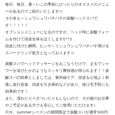
毎日、毎日、暑～いこの季節にぴったりのオススメのメニュ
ーがあるのでご紹介いたします☆
その名も～シュワシュワパチパチの炭酸ヘッドスパで
す！！！！！
オプションメニューになるのですが、ヘッド時に炭酸フォー
ムを付けて頭皮全体をほぐします!(^^)!
頭皮に付けた瞬間、ヒンヤ～リシュワシュワパチパチ弾ける
スパークリング処方となっております☆
炭酸スパでヘッドマッサージをおこなうだけで、まるでシャ
ワーを浴びたかのようなスッキリ爽快感が得られます！！炭
酸スパの効果としましては、紫外線ケア、頭皮を心地よく刺
激し血行促進、頭皮を引き締めなどがあり、抜け毛予防にも
効果的です！
また、濡れたりベタついたりもしないので、その後のお仕事
やご予定がある方でも安心してご使用いただけます♪
只今、summerシーズンの期間限定で炭酸スパが通常500円