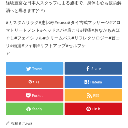
経験豊富な日本人スタッフによる施術で、身体も心も疲労解
消へと導きます(^ ^)
#カスタムリラク#恵比寿#ebisu#タイ古式マッサージ#アロ
マトリートメント#ヘッドスパ#肩こり#腰痛#おなかもみほ
ぐし#フェイシャル#クリームバス#リフレクソロジー#首コ
リ#頭痛#ツヤ肌#リフトアップ#セルフケ
ア
Tweet
Share
+1
Hatena
Pocket
RSS
feedly
Pin it
投稿者:
fu-wa