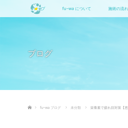
トップ
fu~wa について
施術の流
ブログ
ホーム
fu~wa ブログ
未分類
栄養素で疲れ目対策【恵